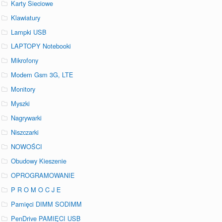
Karty Sieciowe
Klawiatury
Lampki USB
LAPTOPY Notebooki
Mikrofony
Modem Gsm 3G, LTE
Monitory
Myszki
Nagrywarki
Niszczarki
NOWOŚCI
Obudowy Kieszenie
OPROGRAMOWANIE
P R O M O C J E
Pamięci DIMM SODIMM
PenDrive PAMIĘCI USB