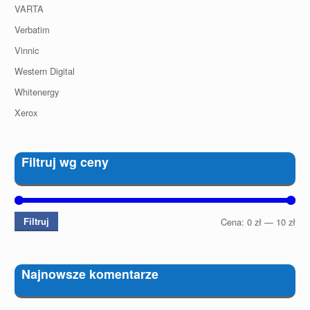
VARTA
Verbatim
Vinnic
Western Digital
Whitenergy
Xerox
Filtruj wg ceny
Filtruj
Cena:
0 zł
—
10 zł
Najnowsze komentarze