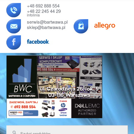
+48 692 888 554
+48 22 245 44 29
infolinia
serwis@bartwawa.pl
sklep@bartwawa.pl
Przejdź do nawigacji
Przejdź do treści
Szukaj: